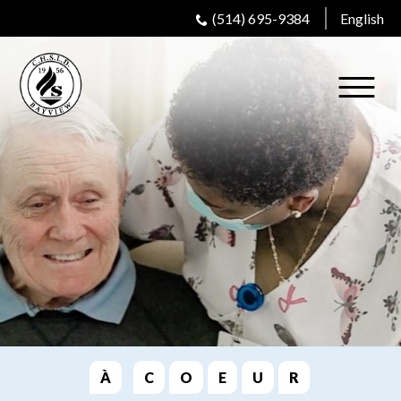
(514) 695-9384
English
À
C
O
E
U
R