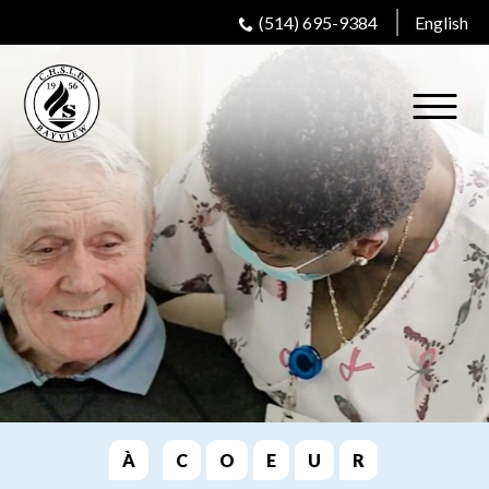
(514) 695-9384
English
À
C
O
E
U
R