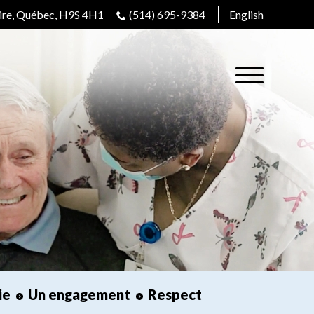
aire, Québec, H9S 4H1
(514) 695-9384
English
ie
Un engagement
Respect