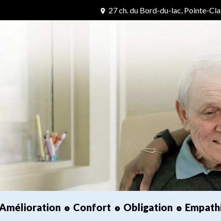
27 ch. du Bord-du-lac, Pointe-Cl
Amélioration
Confort
Obligation
Empath