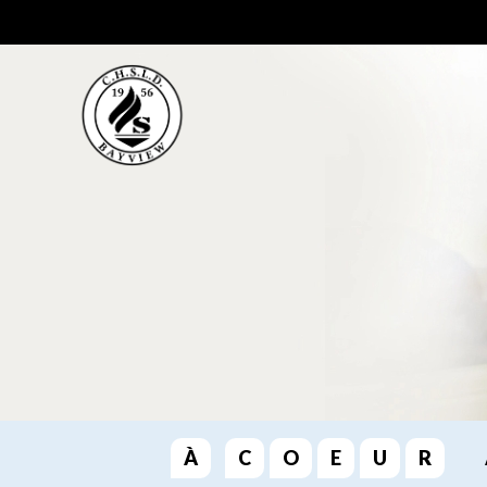
À
C
O
E
U
R